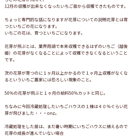
12月の収穫が出来なくなったいちご苗から収穫できたものです。
ちょっと専門的な話になりますが花芽についての説明花芽とは育
つといちごの花になります。
いちごの花は、育つといちごになります。
花芽が飛ぶとは、業界用語で本来収穫できるはずのいちご（越後
姫）の花芽がなくなることによって収穫できなくなるということ
です。
次の花芽が育つのに１ヶ月以上かかるので１ヶ月上収穫がなくな
るといういちご農家には恐ろしい現象のこと。
50％の花芽が飛ぶと１ヶ月の給料50％カットと同じ。
ちなみに今回冷蔵処理したいちごハウスの１棟は４０％ぐらい花
芽が飛びました・・・onz。
冷蔵処理をした苗は、まだ暑い時期にいちごハウスに植えるので
花芽の成長が進んでいない場合